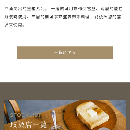
四角突出的重箱系列。 一層的可用來作便當盒、兩層的能在
野餐時使用、三層的則可拿來盛裝御節料理，能依照您的需
求來使用。
一覧に戻る